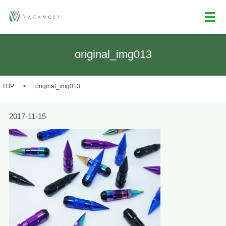
メ
original_img013
TOP
original_img013
2017-11-15