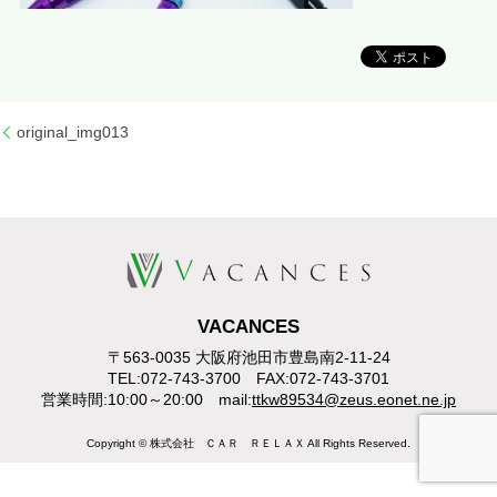
original_img013
VACANCES
〒563-0035 大阪府池田市豊島南2-11-24
TEL:072-743-3700 FAX:072-743-3701
営業時間:10:00～20:00 mail:
ttkw89534@zeus.eonet.ne.jp
Copyright © 株式会社 ＣＡＲ ＲＥＬＡＸ All Rights Reserved.