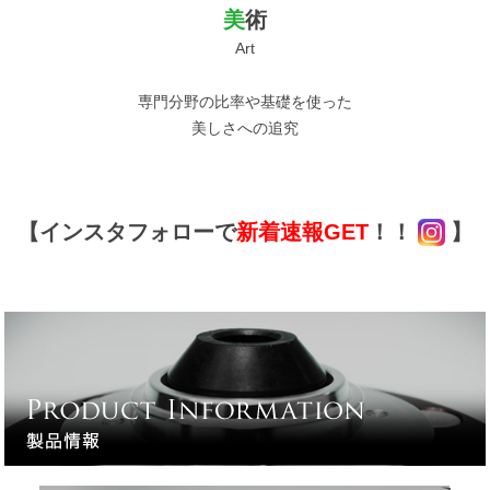
美
術
Art
専門分野の比率や基礎を使った
美しさへの追究
【インスタフォローで
新着速報GET
！！
】