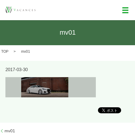
メ
mv01
TOP
mv01
2017-03-30
mv01