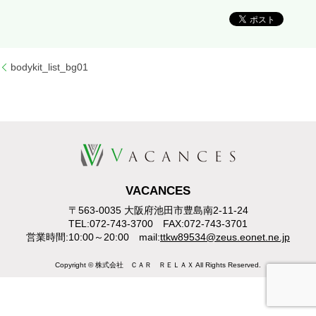
bodykit_list_bg01
VACANCES
〒563-0035 大阪府池田市豊島南2-11-24
TEL:072-743-3700 FAX:072-743-3701
営業時間:10:00～20:00 mail:
ttkw89534@zeus.eonet.ne.jp
Copyright © 株式会社 ＣＡＲ ＲＥＬＡＸ All Rights Reserved.