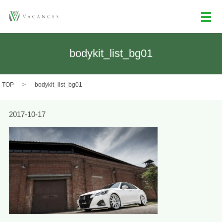
メ
bodykit_list_bg01
TOP
bodykit_list_bg01
2017-10-17