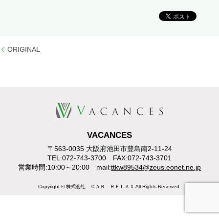
ORIGINAL
VACANCES
〒563-0035 大阪府池田市豊島南2-11-24
TEL:072-743-3700 FAX:072-743-3701
営業時間:10:00～20:00 mail:
ttkw89534@zeus.eonet.ne.jp
Copyright © 株式会社 ＣＡＲ ＲＥＬＡＸ All Rights Reserved.