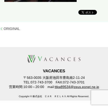
ORIGINAL
VACANCES
〒563-0035 大阪府池田市豊島南2-11-24
TEL:072-743-3700 FAX:072-743-3701
営業時間:10:00～20:00 mail:
ttkw89534@zeus.eonet.ne.jp
Copyright © 株式会社 ＣＡＲ ＲＥＬＡＸ All Rights Reserved.