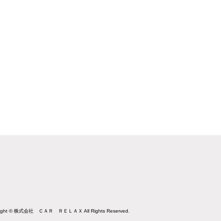
right © 株式会社 ＣＡＲ ＲＥＬＡＸ All Rights Reserved.