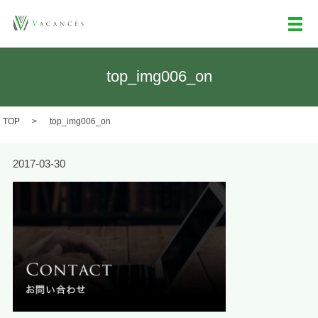
メ
top_img006_on
TOP
top_img006_on
2017-03-30