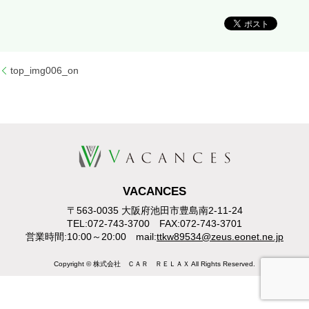
top_img006_on
VACANCES
〒563-0035 大阪府池田市豊島南2-11-24
TEL:072-743-3700 FAX:072-743-3701
営業時間:10:00～20:00 mail:
ttkw89534@zeus.eonet.ne.jp
Copyright © 株式会社 ＣＡＲ ＲＥＬＡＸ All Rights Reserved.