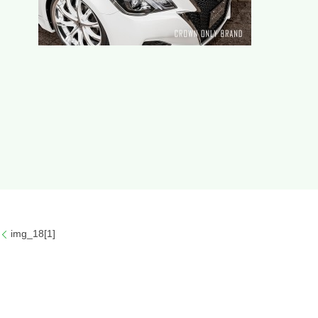
img_18[1]